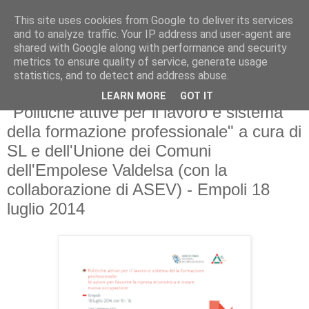
This site uses cookies from Google to deliver its services
and to analyze traffic. Your IP address and user-agent are
shared with Google along with performance and security
metrics to ensure quality of service, generate usage
statistics, and to detect and address abuse.
LEARN MORE
GOT IT
venerdì 18 luglio 2014
"Politiche attive per il lavoro e sistema
della formazione professionale" a cura di
SL e dell'Unione dei Comuni
dell'Empolese Valdelsa (con la
collaborazione di ASEV) - Empoli 18
luglio 2014